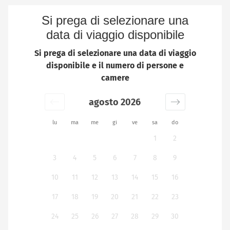
Si prega di selezionare una
data di viaggio disponibile
Si prega di selezionare una data di viaggio
disponibile e il numero di persone e
camere
agosto 2026
lu
ma
me
gi
ve
sa
do
1
2
3
4
5
6
7
8
9
10
11
12
13
14
15
16
17
18
19
20
21
22
23
24
25
26
27
28
29
30