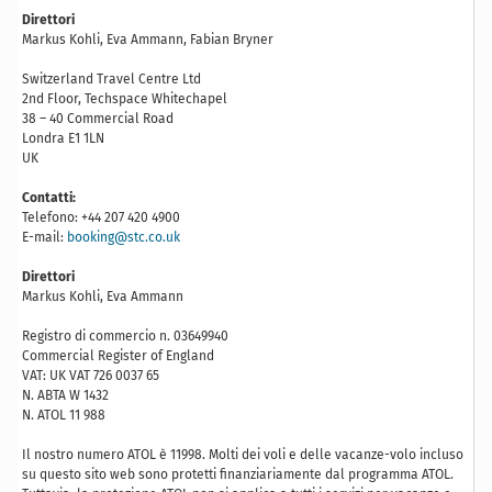
Direttori
Markus Kohli, Eva Ammann, Fabian Bryner
Switzerland Travel Centre Ltd
2nd Floor, Techspace Whitechapel
38 – 40 Commercial Road
Londra E1 1LN
UK
Contatti:
Telefono: +44 207 420 4900
E-mail:
booking@stc.co.uk
Direttori
Markus Kohli, Eva Ammann
Registro di commercio n. 03649940
Commercial Register of England
VAT: UK VAT 726 0037 65
N. ABTA W 1432
N. ATOL 11 988
Il nostro numero ATOL è 11998. Molti dei voli e delle vacanze-volo incluso
su questo sito web sono protetti finanziariamente dal programma ATOL.