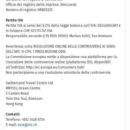
Ufficio del registro delle imprese: Stoccarda
Numero di registro: HRB25325
Partita IVA
Partita IVA ai sensi del § 27a della legge tedesca sull’IVA: DE243004381 e
in Svizzera CHE-321.111.747 IVA
Responsabile secondo § 55 RStV (RStV): Markus Kohli, Eva Ammann
Avvertenza sulla RISOLUZIONE ONLINE DELLE CONTROVERSIE AI SENSI
DELL’ART. 14 CPV. 1 PRESCRIZIONE ODR:
La Commissione europea mette a disposizione una piattaforma per la
risoluzione delle controversie online (piattaforma OS), disponibili
all'indirizzo: http://ec.europa.eu/consumers/odr/
Non partecipiamo a una risoluzione volontaria delle controversie.
Switzerland Travel Centre Ltd
RM1123, Ocean Centre
5 Canton Road
Tsim Sha Tsui, Kowloon
Hong Kong
Contatti:
Telefono: +852 3428 8734
E-mail:
asia@stc.ch