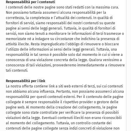
Responsabilità per i contenuti
I contenuti delle nostre pagine sono stati redatti con la massima cura.
Non possiamo tuttavia assumerci alcuna responsabilità per la
correttezza, la completezza e l’attualità dei contenuti. In qualità di
fornitori di servizi, siamo responsabili dei nostri contenuti su queste
pagine ai sensi delle leggi generali. Tuttavia, in qualità di fornitori di
servizi, non siamo tenuti a monitorare le informazioni di terzi trasmesse o
memorizzate né a indagare su circostanze che indichino la presenza di
attività illecite. Resta impregiudicato l’obbligo di rimuovere o bloccare
l’utilizzo delle informazioni ai sensi delle leggi generali. Tuttavia, una
responsabilità in tal senso è possibile solo dal momento in cui si viene a
conoscenza di una violazione concreta della legge. Qualora venissimo a
conoscenza di tali violazioni, provvederemo immediatamente a rimuovere
tali contenuti.
Responsabilità per i link
La nostra offerta contiene link a siti web esterni di terzi, sui cui contenuti
non abbiamo alcuna influenza. Pertanto, non possiamo assumerci alcuna
responsabilità per questi contenuti esterni. Per il contenuto delle pagine
collegate è sempre responsabile il rispettivo provider o gestore delle
pagine web. Al momento della creazione del collegamento, le pagine
collegate sono state controllate per verificare la presenza di possibili
violazioni della legge. Eventuali contenuti illeciti non erano riconoscibili
al momento del collegamento. Tuttavia, un controllo costante dei
contenuti delle pagine collegate senza indizi concreti di violazione non