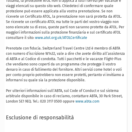
Tuttavia, la protezione ATOL non si applica a tutti i servizi per vacanze e
viaggi elencati su questo sito web. Chiedeteci di confermare quale
protezione può essere applicata alla vostra prenotazione. Se non
ricevete un Certificato ATOL, la prenotazione non sarà protetta da ATOL.
Se ricevete un certificato ATOL ma tutte le parti del vostro viaggio non
sono elencate su di esso, queste parti non saranno protette da ATOL. Per
maggiori informazioni sulla protezione finanziaria e sul certificato ATOL
consultare il sito:
www.atol.org.uk/ATOLCertificate
Prenotate con fiducia. Switzerland Travel Centre Ltd è membro di ABTA
con numero d’iscrizione W1432, vale a dire che avete diritto all’assistenza
di ABTA e al Codice di condotta. Tutti i pacchetti e le vacanze Flight-Plus
che vendiamo sono coperti da un programma che protegge il vostro
denaro in caso di fallimento del fornitore. Altri servizi come hotel o voli
per conto proprio potrebbero non essere protetti, pertanto vi invitiamo a
informarvi su quale sia la protezione disponibile.
Per ulteriori informazioni sull’ABTA, sul Code of Conduct e sul sistema
arbitrale disponibile in caso di reclamo, contattare ABTA, 30 Park Street,
London SE1 9EQ. Tel.: 020 3117 0500 oppure
www.abta.com
Esclusione di responsabilità