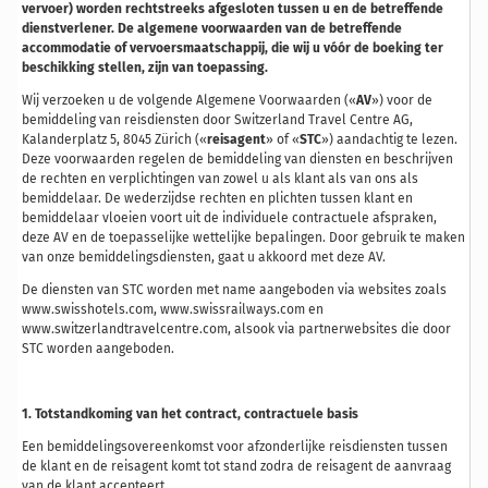
vervoer) worden rechtstreeks afgesloten tussen u en de betreffende
dienstverlener. De algemene voorwaarden van de betreffende
accommodatie of vervoersmaatschappij, die wij u vóór de boeking ter
beschikking stellen, zijn van toepassing.
Wij verzoeken u de volgende Algemene Voorwaarden («
AV
») voor de
bemiddeling van reisdiensten door Switzerland Travel Centre AG,
Kalanderplatz 5, 8045 Zürich («
reisagent
» of «
STC
») aandachtig te lezen.
Deze voorwaarden regelen de bemiddeling van diensten en beschrijven
de rechten en verplichtingen van zowel u als klant als van ons als
bemiddelaar. De wederzijdse rechten en plichten tussen klant en
bemiddelaar vloeien voort uit de individuele contractuele afspraken,
deze AV en de toepasselijke wettelijke bepalingen. Door gebruik te maken
van onze bemiddelingsdiensten, gaat u akkoord met deze AV.
De diensten van STC worden met name aangeboden via websites zoals
www.swisshotels.com, www.swissrailways.com en
www.switzerlandtravelcentre.com, alsook via partnerwebsites die door
STC worden aangeboden.
1. Totstandkoming van het contract, contractuele basis
Een bemiddelingsovereenkomst voor afzonderlijke reisdiensten tussen
de klant en de reisagent komt tot stand zodra de reisagent de aanvraag
van de klant accepteert.