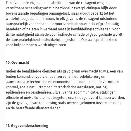
Een eventuele eigen aansprakelijkheid van de reisagent wegens
verwijtbare schending van zijn bemiddelingsverplichtingen blijft door
bovenstaande bepalingen onaangetast, maar wordt beperkt tot het
wettelijk toegestane minimum. In elk geval is de reisagent uitsluitend
aansprakelijk voor schade die voortvloeit uit opzettelijk of grof nalatig
handelen of nalaten in verband met zijn bemiddelingsactiviteiten. Voor
lichte nalatigheid alsmede voor indirecte schade of gevolgschade wordt
de aansprakelijkheid uitdrukkelijk uitgesloten. Ook aansprakelijkheid
voor hulppersonen wordt uitgesloten.
10. Overmacht
Indien de bemiddelde diensten als gevolg van overmacht (d.w.z. een van
buiten komend, onvoorzienbaar en zelfs met redelijke zorg en
aanvaardbare technische en economische middelen niet te vermijden
voorval, zoals natuurrampen, terroristische aanslagen, oorlog,
epidemieën en pandemieën, uitval van telecommunicatie, stakingen,
officiële of niet-officiële maatregelen, enz.) niet geleverd kunnen worden,
zijn de gevolgen van toepassing zoals overeengekomen tussen de klant
en de betreffende dienstverlener.
11. Gegevensbescherming