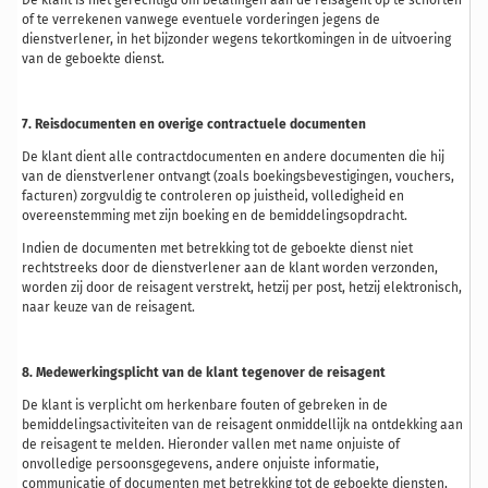
De klant is niet gerechtigd om betalingen aan de reisagent op te schorten
of te verrekenen vanwege eventuele vorderingen jegens de
dienstverlener, in het bijzonder wegens tekortkomingen in de uitvoering
van de geboekte dienst.
7. Reisdocumenten
en
overige
contractuele
documenten
De klant dient alle contractdocumenten en andere documenten die hij
van de dienstverlener ontvangt (zoals boekingsbevestigingen, vouchers,
facturen) zorgvuldig te controleren op juistheid, volledigheid en
overeenstemming met zijn boeking en de bemiddelingsopdracht.
Indien de documenten met betrekking tot de geboekte dienst niet
rechtstreeks door de dienstverlener aan de klant worden verzonden,
worden zij door de reisagent verstrekt, hetzij per post, hetzij elektronisch,
naar keuze van de reisagent.
8. Medewerkingsplicht van de klant tegenover de reisagent
De klant is verplicht om herkenbare fouten of gebreken in de
bemiddelingsactiviteiten van de reisagent onmiddellijk na ontdekking aan
de reisagent te melden. Hieronder vallen met name onjuiste of
onvolledige persoonsgegevens, andere onjuiste informatie,
communicatie of documenten met betrekking tot de geboekte diensten,