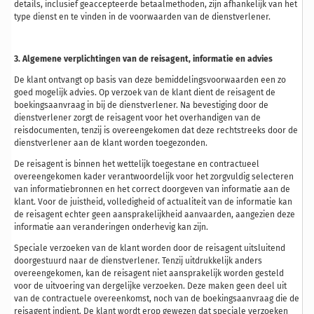
details, inclusief geaccepteerde betaalmethoden, zijn afhankelijk van het
type dienst en te vinden in de voorwaarden van de dienstverlener.
3. Algemene
verplichtingen
van de
reisagent
,
informatie
en
advies
De klant ontvangt op basis van deze bemiddelingsvoorwaarden een zo
goed mogelijk advies. Op verzoek van de klant dient de reisagent de
boekingsaanvraag in bij de dienstverlener. Na bevestiging door de
dienstverlener zorgt de reisagent voor het overhandigen van de
reisdocumenten, tenzij is overeengekomen dat deze rechtstreeks door de
dienstverlener aan de klant worden toegezonden.
De reisagent is binnen het wettelijk toegestane en contractueel
overeengekomen kader verantwoordelijk voor het zorgvuldig selecteren
van informatiebronnen en het correct doorgeven van informatie aan de
klant. Voor de juistheid, volledigheid of actualiteit van de informatie kan
de reisagent echter geen aansprakelijkheid aanvaarden, aangezien deze
informatie aan veranderingen onderhevig kan zijn.
Speciale verzoeken van de klant worden door de reisagent uitsluitend
doorgestuurd naar de dienstverlener. Tenzij uitdrukkelijk anders
overeengekomen, kan de reisagent niet aansprakelijk worden gesteld
voor de uitvoering van dergelijke verzoeken. Deze maken geen deel uit
van de contractuele overeenkomst, noch van de boekingsaanvraag die de
reisagent indient. De klant wordt erop gewezen dat speciale verzoeken