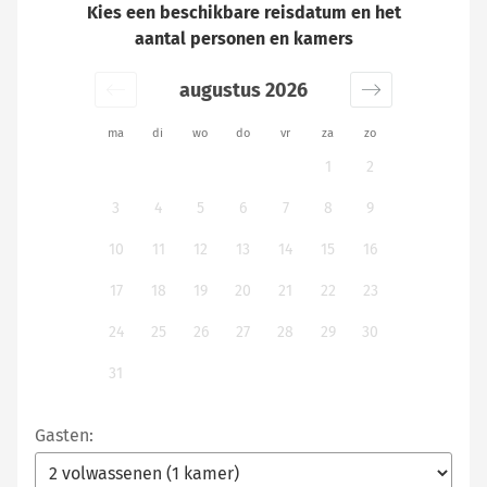
Kies een beschikbare reisdatum en het
aantal personen en kamers
augustus 2026
ma
di
wo
do
vr
za
zo
1
2
3
4
5
6
7
8
9
10
11
12
13
14
15
16
17
18
19
20
21
22
23
24
25
26
27
28
29
30
31
Gasten: